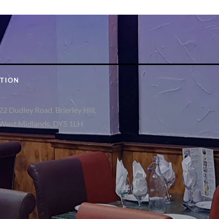
TION
22 Dudley Road, Brierley Hill,
West Midlands, DY5 1LH