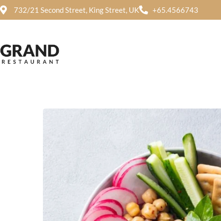
732/21 Second Street, King Street, UK
+65.4566743