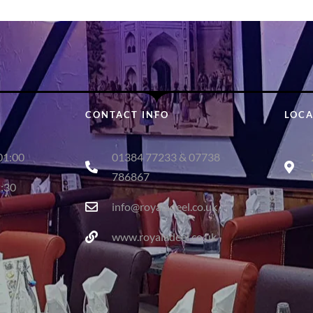
CONTACT INFO
LOCA
01:00
01384 77233 & 07738
786867
2:30
info@royaladeel.co.uk
www.royaladeel.co.uk