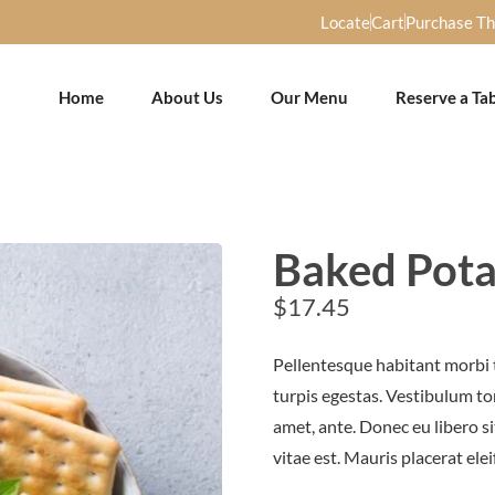
Locate
Cart
Purchase T
Home
About Us
Our Menu
Reserve a Ta
Baked Pota
$
17.45
Pellentesque habitant morbi 
turpis egestas. Vestibulum tor
amet, ante. Donec eu libero s
vitae est. Mauris placerat elei